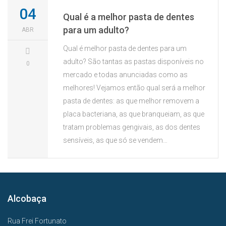
04
Qual é a melhor pasta de dentes
para um adulto?
ABR
Qual é melhor pasta de dentes para um
adulto? São tantas as pastas disponíveis no
0
mercado e todas anunciadas como as
melhores! Vejamos então qual será a melhor
pasta de dentes: as que melhor removem a
placa bacteriana, as que branqueiam, as que
tratam problemas gengivais, as dos dentes
sensíveis, as que só se vendem…
Alcobaça
Rua Frei Fortunato