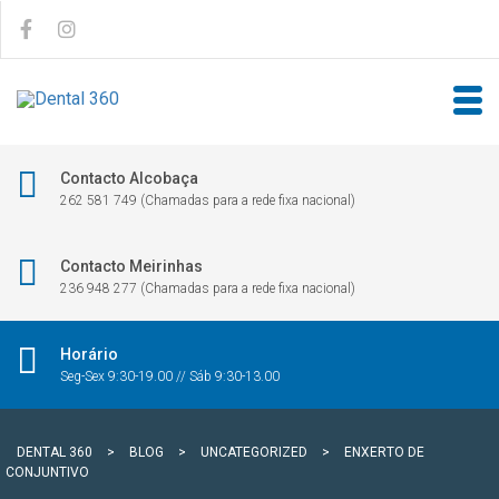
Contacto Alcobaça
262 581 749 (Chamadas para a rede fixa nacional)
Contacto Meirinhas
236 948 277 (Chamadas para a rede fixa nacional)
Horário
Seg-Sex 9:30-19.00 // Sáb 9:30-13.00
DENTAL 360
>
BLOG
>
UNCATEGORIZED
>
ENXERTO DE
CONJUNTIVO