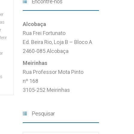
Encontre-nos
er
nas
Alcobaça
r
Rua Frei Fortunato
erir
Ed. Beira Rio, Loja B – Bloco A
2460-085 Alcobaça
er
Meirinhas
Rua Professor Mota Pinto
es
nº 168
3105-252 Meirinhas
Pesquisar