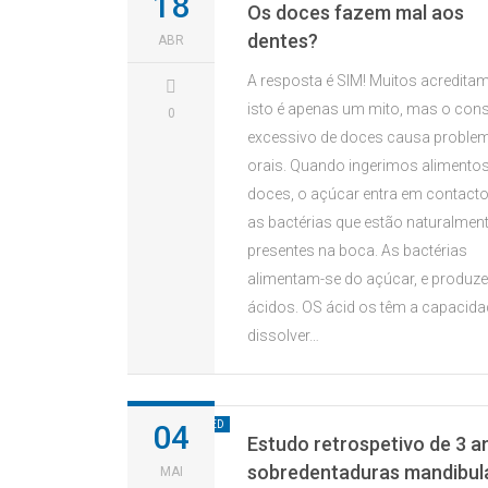
18
Os doces fazem mal aos
dentes?
ABR
A resposta é SIM! Muitos acredita
isto é apenas um mito, mas o co
0
excessivo de doces causa proble
orais. Quando ingerimos alimento
doces, o açúcar entra em contact
as bactérias que estão naturalmen
presentes na boca. As bactérias
alimentam-se do açúcar, e produz
ácidos. OS ácid os têm a capacida
dissolver…
UNCATEGORIZED
04
Estudo retrospetivo de 3 a
sobredentaduras mandibul
MAI