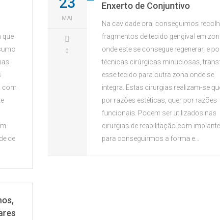
23
Enxerto de Conjuntivo
MAI
Na cavidade oral conseguimos recolh
m que
fragmentos de tecido gengival em zo
nsumo
onde este se consegue regenerar, e po
0
mas
técnicas cirúrgicas minuciosas, transf
s
esse tecido para outra zona onde se
o com
integra. Estas cirurgias realizam-se qu
te
por razões estéticas, quer por razões
funcionais. Podem ser utilizados nas
em
cirurgias de reabilitação com implant
de de
para conseguirmos a forma e…
nos,
ares