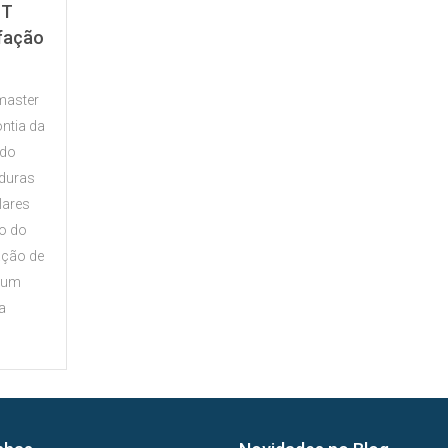
OT
sfação
master
ontia da
udo
aduras
lares
ão do
tação de
é um
a