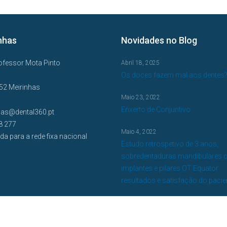
nhas
Novidades no Blog
ofessor Mota Pinto
Abril 18, 2025
Os doces fazem mal aos dentes
52 Meirinhas
Maio 23, 2022
Enxerto de Conjuntivo
has@dental360.pt
8 277
Maio 4, 2022
a para a rede fixa nacional
Estudo retrospetivo de 3 anos,
sobredentaduras mandibulares 
implantes e pilares OT Equator:
resultados e satisfação do pacie