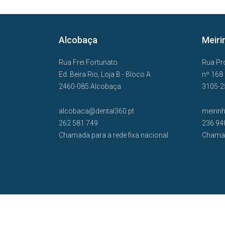
Alcobaça
Meiri
Rua Frei Fortunato
Rua Pr
Ed. Beira Rio, Loja B - Bloco A
nº 168
2460-085 Alcobaça
3105-2
alcobaca@dental360.pt
meirin
262 581 749
236 94
Chamada para a rede fixa nacional
Chamad