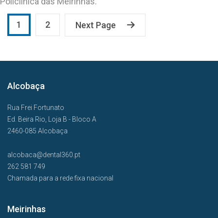
Policlínica das Meirinhas.
1
2
Next Page
Alcobaça
Rua Frei Fortunato
Ed. Beira Rio, Loja B - Bloco A
2460-085 Alcobaça
alcobaca@dental360.pt
262 581 749
Chamada para a rede fixa nacional
Meirinhas