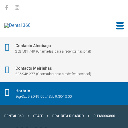
Contacto Alcobaça
262 581 749 (Chamadas para a rede fixa nacional)
Contacto Meirinhas
236 948 277 (Chamadas para a rede fixa nacional)
Horário
Seg-Sex 9:30-19.00 // Sáb 9:30-13.00
DENTAL 360
>
STAFF
>
DRA. RITA RICARDO
>
RITA800X800