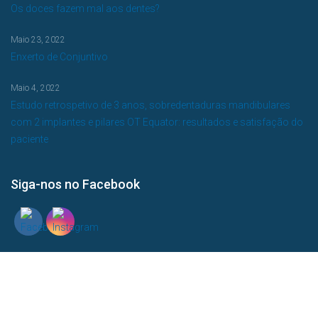
Os doces fazem mal aos dentes?
Maio 23, 2022
Enxerto de Conjuntivo
Maio 4, 2022
Estudo retrospetivo de 3 anos, sobredentaduras mandibulares
com 2 implantes e pilares OT Equator: resultados e satisfação do
paciente
Siga-nos no Facebook
Pesquisa