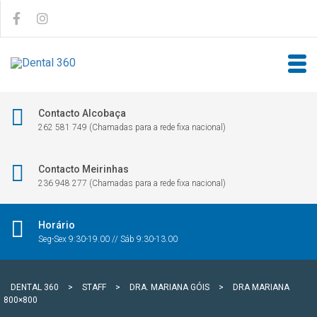
Contacto Alcobaça
262 581 749 (Chamadas para a rede fixa nacional)
Contacto Meirinhas
236 948 277 (Chamadas para a rede fixa nacional)
Horário
Seg-Sex 9:30-19.00 // Sáb 9:30-13.00
DENTAL 360
>
STAFF
>
DRA. MARIANA GÓIS
>
DRA MARIANA
800×800