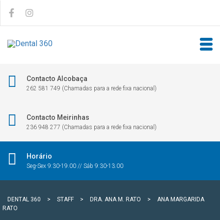
Contacto Alcobaça
262 581 749 (Chamadas para a rede fixa nacional)
Contacto Meirinhas
236 948 277 (Chamadas para a rede fixa nacional)
Horário
Seg-Sex 9:30-19.00 // Sáb 9:30-13.00
DENTAL 360
>
STAFF
>
DRA. ANA M. RATO
>
ANA MARGARIDA
RATO