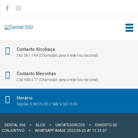
Contacto Alcobaça
262 581 749 (Chamadas para a rede fixa nacional)
Contacto Meirinhas
236 948 277 (Chamadas para a rede fixa nacional)
Horário
Seg-Sex 9:30-19.00 // Sáb 9:30-13.00
DENTAL 360
>
BLOG
>
UNCATEGORIZED
>
ENXERTO DE
CONJUNTIVO
>
WHATSAPP IMAGE 2022-05-23 AT 15.25.07