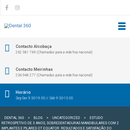
Contacto Alcobaça
262 581 749 (Chamadas para a rede fixa nacional)
Contacto Meirinhas
236 948 277 (Chamadas para a rede fixa nacional)
Horário
Seg-Sex 9:30-19.00 // Sáb 9:30-13.00
DENTAL 360
>
BLOG
>
UNCATEGORIZED
>
ESTUDO
RETROSPETIVO DE 3 ANOS, SOBREDENTADURAS MANDIBULARES COM 2
IMPLANTES E PILARES OT EQUATOR: RESULTADOS E SATISFAÇÃO DO