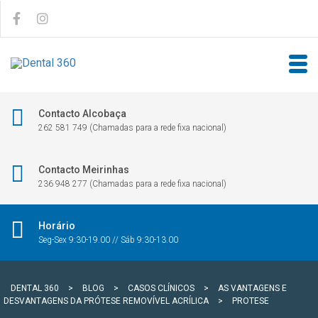
Contacto Alcobaça
262 581 749 (Chamadas para a rede fixa nacional)
Contacto Meirinhas
236 948 277 (Chamadas para a rede fixa nacional)
Horário
Seg-Sex 9:30-19.00 // Sáb 9:30-13.00
DENTAL 360
>
BLOG
>
CASOS CLÍNICOS
>
AS VANTAGENS E
DESVANTAGENS DA PRÓTESE REMOVÍVEL ACRÍLICA
>
PROTESE