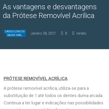
As vantagens e desvantagens
da Prótese Removível Acrílica
CASOS CLÍNICOS
Janeiro 28, 2021
0
renato
SAÚDE ORAL
PRÓTESE REMOVÍVEL ACRÍLICA
A prótese removível acrílica, utiliza-se para a
substituição de 1 até todos os dentes duma arcada.
Continua a ter lugar e indicações nas possibilidades