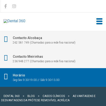
Contacto Alcobaça
262 581 749 (Chamadas para a rede fixa nacional)
Contacto Meirinhas
236 948 277 (Chamadas para a rede fixa nacional)
Horário
Seg-Sex 9:30-19.00 // Sáb 9:30-13.00
DENTAL 360
>
BLOG
>
CASOS CLÍNICOS
>
AS VANTAGENS E
DESVANTAGENS DA PRÓTESE REMOVÍVEL ACRÍLICA