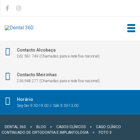
Contacto Alcobaça
262 581 749 (Chamadas para a rede fixa nacional)
Contacto Meirinhas
236 948 277 (Chamadas para a rede fixa nacional)
Horário
Seg-Sex 9:30-19.00 // Sáb 9:30-13.00
DENTAL 360
>
BLOG
>
CASOS CLÍNICOS
>
CASO CLÍNICO
CONTINUADO DE ORTODONTIA E IMPLANTOLOGIA
>
FOTO 3