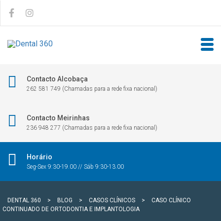
Contacto Alcobaça
262 581 749 (Chamadas para a rede fixa nacional)
Contacto Meirinhas
236 948 277 (Chamadas para a rede fixa nacional)
Horário
Seg-Sex 9:30-19.00 // Sáb 9:30-13.00
DENTAL 360
>
BLOG
>
CASOS CLÍNICOS
>
CASO CLÍNICO
CONTINUADO DE ORTODONTIA E IMPLANTOLOGIA