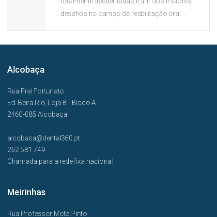
totalmente desdentadas é um dos maiores
desafios no campo da reabilitação oral….
Alcobaça
Rua Frei Fortunato
Ed. Beira Rio, Loja B - Bloco A
2460-085 Alcobaça
alcobaca@dental360.pt
262 581 749
Chamada para a rede fixa nacional
Meirinhas
Rua Professor Mota Pinto