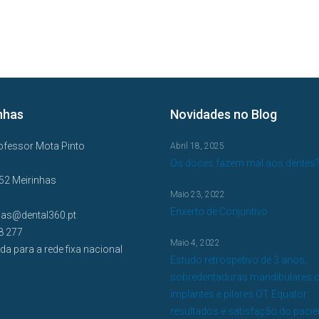
nhas
Novidades no Blog
ofessor Mota Pinto
Abril 18, 2025
Os doces fazem mal aos dentes
52 Meirinhas
Maio 23, 2022
Enxerto de Conjuntivo
has@dental360.pt
8 277
Maio 4, 2022
a para a rede fixa nacional
Estudo retrospetivo de 3 anos,
sobredentaduras mandibulares 
implantes e pilares OT Equator:
resultados e satisfação do pacie