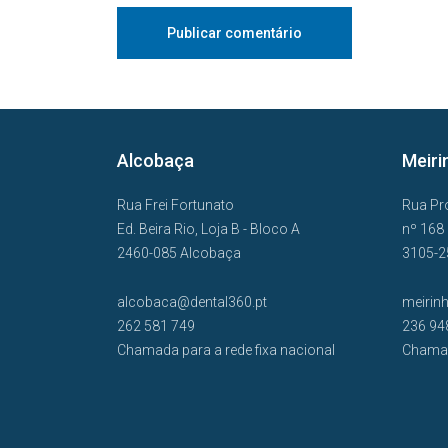
Alcobaça
Meiri
Rua Frei Fortunato
Rua Pr
Ed. Beira Rio, Loja B - Bloco A
nº 168
2460-085 Alcobaça
3105-2
alcobaca@dental360.pt
meirin
262 581 749
236 94
Chamada para a rede fixa nacional
Chamad