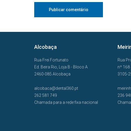
Alcobaça
Meiri
Rua Frei Fortunato
Rua Pr
Ed. Beira Rio, Loja B - Bloco A
nº 168
2460-085 Alcobaça
3105-2
alcobaca@dental360.pt
meirin
262 581 749
236 94
Chamada para a rede fixa nacional
Chamad