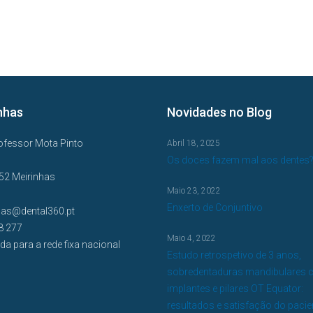
nhas
Novidades no Blog
ofessor Mota Pinto
Abril 18, 2025
Os doces fazem mal aos dentes
52 Meirinhas
Maio 23, 2022
Enxerto de Conjuntivo
has@dental360.pt
8 277
Maio 4, 2022
a para a rede fixa nacional
Estudo retrospetivo de 3 anos,
sobredentaduras mandibulares 
implantes e pilares OT Equator:
resultados e satisfação do pacie