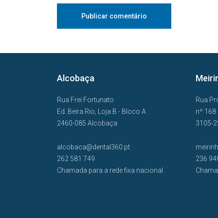
Alcobaça
Meiri
Rua Frei Fortunato
Rua Pr
Ed. Beira Rio, Loja B - Bloco A
nº 168
2460-085 Alcobaça
3105-2
alcobaca@dental360.pt
meirin
262 581 749
236 94
Chamada para a rede fixa nacional
Chamad