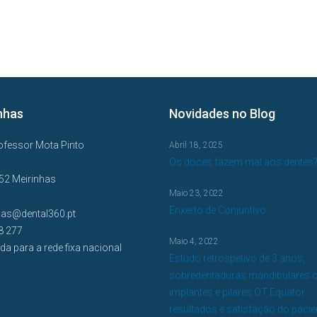
nhas
Novidades no Blog
ofessor Mota Pinto
Abril 18, 2025
Os doces fazem mal aos dentes
52 Meirinhas
Maio 23, 2022
Enxerto de Conjuntivo
has@dental360.pt
8 277
Maio 4, 2022
a para a rede fixa nacional
Estudo retrospetivo de 3 anos,
sobredentaduras mandibulares 
implantes e pilares OT Equator:
resultados e satisfação do pacie