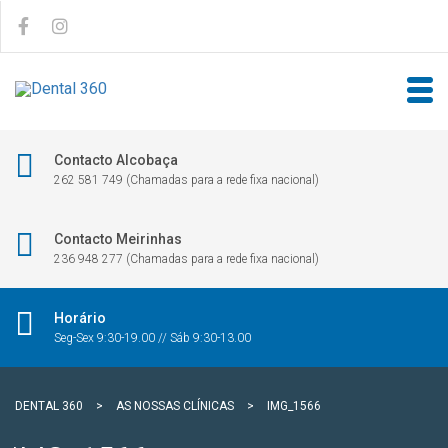
Contacto Alcobaça
262 581 749 (Chamadas para a rede fixa nacional)
Contacto Meirinhas
236 948 277 (Chamadas para a rede fixa nacional)
Horário
Seg-Sex 9:30-19.00 // Sáb 9:30-13.00
DENTAL 360
>
AS NOSSAS CLÍNICAS
>
IMG_1566