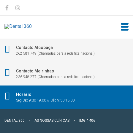
Contacto Alcobaça
262 581 749 (Chamadas para a rede fixa nacional)
Contacto Meirinhas
236 948 277 (Chamadas para a rede fixa nacional)
Horário
Seg-Sex 9:30-19.00 // Sáb 9:30-13.00
DENTAL 360
>
AS NOSSAS CLÍNICAS
>
IMG_1406