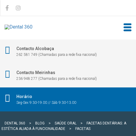
Contacto Alcobaça
262 581 749 (Chamadas para a rede fixa nacional)
Contacto Meirinhas
236 948 277 (Chamadas para a rede fixa nacional)
Horário
Seg-Sex 9:30-19.00 // Sáb 9:30-13.00
DENTAL 360
>
BLOG
>
SAÚDE ORAL
>
FACETAS DENTÁRIAS: A
ESTÉTICA ALIADA À FUNCIONALIDADE
>
FACETAS