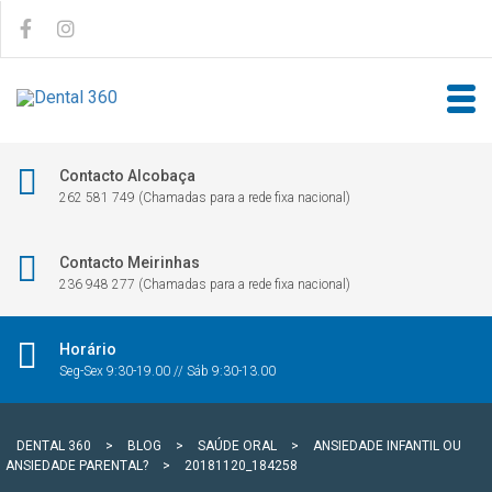
Contacto Alcobaça
262 581 749 (Chamadas para a rede fixa nacional)
Contacto Meirinhas
236 948 277 (Chamadas para a rede fixa nacional)
Horário
Seg-Sex 9:30-19.00 // Sáb 9:30-13.00
DENTAL 360
>
BLOG
>
SAÚDE ORAL
>
ANSIEDADE INFANTIL OU
ANSIEDADE PARENTAL?
>
20181120_184258