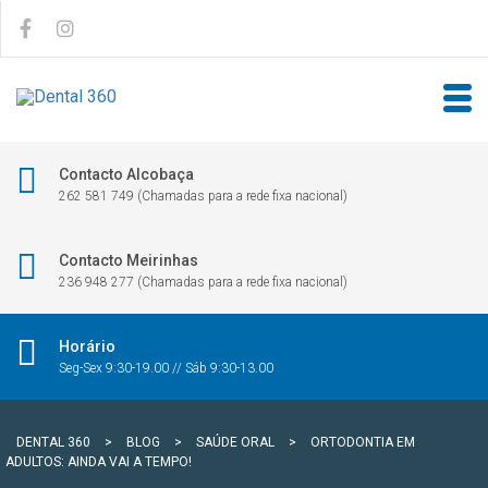
Contacto Alcobaça
262 581 749 (Chamadas para a rede fixa nacional)
Contacto Meirinhas
236 948 277 (Chamadas para a rede fixa nacional)
Horário
Seg-Sex 9:30-19.00 // Sáb 9:30-13.00
DENTAL 360
>
BLOG
>
SAÚDE ORAL
>
ORTODONTIA EM
ADULTOS: AINDA VAI A TEMPO!