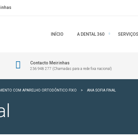
rinhas
INÍCIO
A DENTAL 360
SERVIÇO
Contacto Meirinhas
236 948 277 (Chamadas para a rede fixa nacional)
MENTO COM APARELHO ORTODÔNTICO FIXO
>
ANA SOFIA FINAL
al