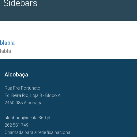
Sidebars
blabla
labla
Alcobaça
Rua Frei Fortunato
Ed. Beira Rio, Loja B - Bloco A
2460-085 Alcobaça
alcobaca@dental360.pt
262 581 749
Chamada para a rede fixa nacional